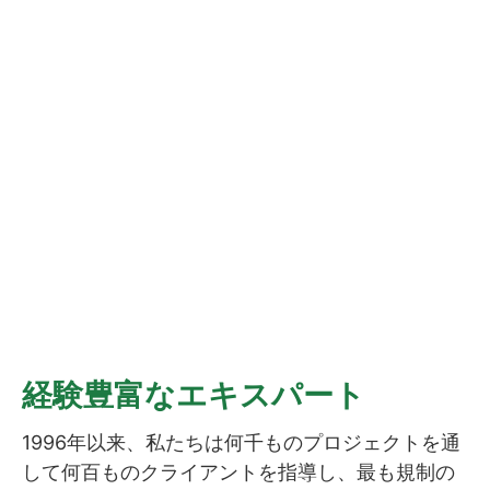
準備はいいか？
患者さんの生命を変える製品を、期限内に、予算
内で届けることがあなたの使命です。あなたのプ
ロセスは成功のために構築されていますか？
準備状況のチェック
経験豊富なエキスパート
1996年以来、私たちは何千ものプロジェクトを通
して何百ものクライアントを指導し、最も規制の