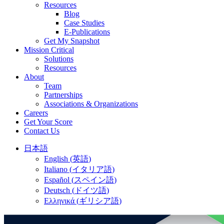
Resources
Blog
Case Studies
E-Publications
Get My Snapshot
Mission Critical
Solutions
Resources
About
Team
Partnerships
Associations & Organizations
Careers
Get Your Score
Contact Us
日本語
English
(
英語
)
Italiano
(
イタリア語
)
Español
(
スペイン語
)
Deutsch
(
ドイツ語
)
Ελληνικά
(
ギリシア語
)