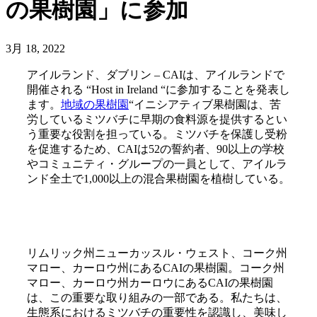
の果樹園」に参加
3月 18, 2022
アイルランド、ダブリン – CAIは、アイルランドで
開催される “Host in Ireland “に参加することを発表し
ます。
地域の果樹園
“イニシアティブ果樹園は、苦
労しているミツバチに早期の食料源を提供するとい
う重要な役割を担っている。ミツバチを保護し受粉
を促進するため、CAIは52の誓約者、90以上の学校
やコミュニティ・グループの一員として、アイルラ
ンド全土で1,000以上の混合果樹園を植樹している。
リムリック州ニューカッスル・ウェスト、コーク州
マロー、カーロウ州にあるCAIの果樹園。コーク州
マロー、カーロウ州カーロウにあるCAIの果樹園
は、この重要な取り組みの一部である。私たちは、
生態系におけるミツバチの重要性を認識し、美味し