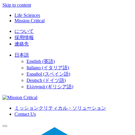
Skip to content
Life Sciences
Mission Critical
について
採用情報
連絡先
日本語
English
(
英語
)
Italiano
(
イタリア語
)
Español
(
スペイン語
)
Deutsch
(
ドイツ語
)
Ελληνικά
(
ギリシア語
)
ミッションクリティカル・ソリューション
Contact Us