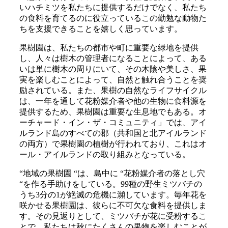
いハチミツを私たちに提供するだけでなく、私たち
の食料を育てるのに役立っているこの勤勉な動物た
ちを支援できることを嬉しく思っています。
果樹園は、私たちの都市や町に重要な緑地を提供
し、人々は樹木の管理者になることによって、ある
いは単に樹木の周りにいて、その木陰や美しさ、果
実を楽しむことによって、自然と触れ合うことを奨
励されている。また、果樹の自然なライフサイクル
は、一年を通して花粉媒介者や他の生物に食料源を
提供するため、果樹園は重要な生息地でもある。オ
ーチャード・イン・ザ・コミュニティ」では、アイ
ルランド島のすべての郡（共和国と北アイルランド
の両方）で果樹園の植樹が行われており、これはオ
ール・アイルランドの取り組みとなっている。
“地域の果樹園 “は、島中に “花粉媒介者の落とし穴
“を作る手助けをしている。99種の野生ミツバチの
うち3分の1が絶滅の危機に瀕しています。毎年花を
咲かせる果樹園は、彼らに不可欠な食料を提供しま
す。その見返りとして、ミツバチが花に受粉するこ
とで、私たちは秋にたくさんの果物を楽しむことが