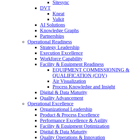
Sitesync
DVT
Kneat
Valkit
AI Solutions
Knowledge Graphs
Partnerships
Operational Readiness
Strategy Leadership
Execution Excellence
Workforce Capability
Facility & Equipment Readiness
EQUIPMENT COMMISSIONING &
QUALIFICATION (CQV)
Air Visualization
Process Knowledge and Insight
Digital & Data Maturity
Quality Advancement
Operational Excellence
Organizational Leadership
Product & Process Excellence
Performance Excellence & Agility
Facility & Equipment Optimization
Digital & Data Maturity
Quality Operations & Innovation