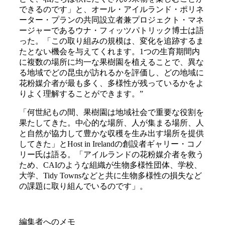
できるのです」と、オール・アイルランド・ポリネ
ーター・プランの共同設立者兼プロジェクト・マネ
ージャーであるウナ・フィッツパトリック博士は語
った。「この取り組みの規模は、変化を追跡するま
たとない機会を与えてくれます。1つの生育期間内
に複数の場所に均一な果樹園を植えることで、異な
る地域でどの昆虫が訪れるかを評価し、どの地域に
花粉媒介者が最も多く、多様性が残っているかをよ
りよく理解することができます。”
「何世紀もの間、果樹園は地域社会で重要な役割を
果たしてきた。中心的な場所、人が集まる場所、人
と自然が協力して豊かな収穫を生み出す場所を提供
してきた」とHost in Irelandの創設者ギャリー・コノ
リー氏は語る。「アイルランドの花粉媒介者を救う
ため、CAIのような組織が生物多様性団体、学校、
大学、Tidy Townsなどと共に生物多様性の損失など
の課題に取り組んでいるのです」。
編集者へのメモ