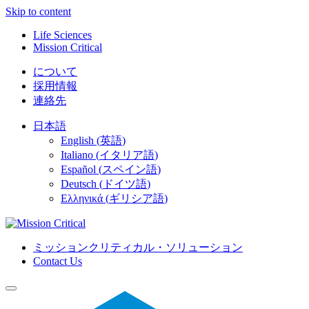
Skip to content
Life Sciences
Mission Critical
について
採用情報
連絡先
日本語
English
(
英語
)
Italiano
(
イタリア語
)
Español
(
スペイン語
)
Deutsch
(
ドイツ語
)
Ελληνικά
(
ギリシア語
)
ミッションクリティカル・ソリューション
Contact Us