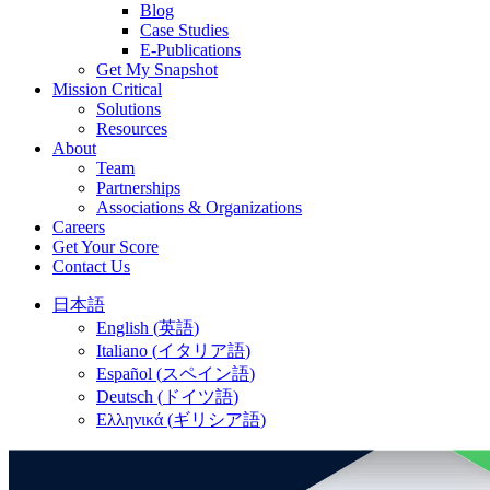
Blog
Case Studies
E-Publications
Get My Snapshot
Mission Critical
Solutions
Resources
About
Team
Partnerships
Associations & Organizations
Careers
Get Your Score
Contact Us
日本語
English
(
英語
)
Italiano
(
イタリア語
)
Español
(
スペイン語
)
Deutsch
(
ドイツ語
)
Ελληνικά
(
ギリシア語
)