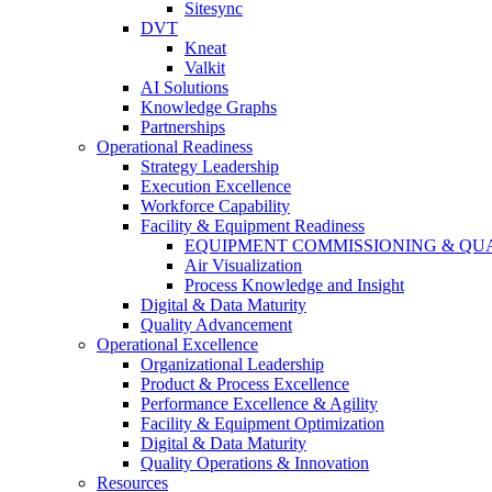
Sitesync
DVT
Kneat
Valkit
AI Solutions
Knowledge Graphs
Partnerships
Operational Readiness
Strategy Leadership
Execution Excellence
Workforce Capability
Facility & Equipment Readiness
EQUIPMENT COMMISSIONING & QUA
Air Visualization
Process Knowledge and Insight
Digital & Data Maturity
Quality Advancement
Operational Excellence
Organizational Leadership
Product & Process Excellence
Performance Excellence & Agility
Facility & Equipment Optimization
Digital & Data Maturity
Quality Operations & Innovation
Resources