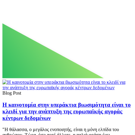
Ετικέτα:
Ενεργειακή
Blog Post
Η καινοτομία στην υπεράκτια βιωσιμότητα είναι το
απόδοση
κλειδί για την ανάπτυξη της ευρωπαϊκής αγοράς
κέντρων δεδομένων
"Η θάλασσα, ο μεγάλος ενοποιητής, είναι η μόνη ελπίδα του
ανθρώπου. Τώρα, όσο ποτέ άλλοτε, η παλιά φράση έχει