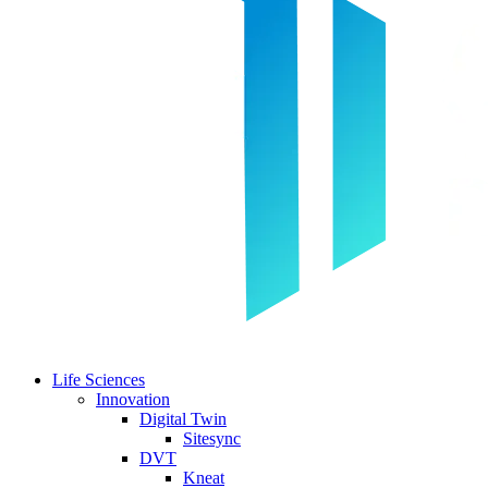
Life Sciences
Innovation
Digital Twin
Sitesync
DVT
Kneat