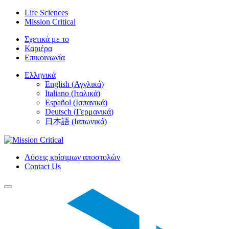
Skip
Life Sciences
to
Mission Critical
content
Σχετικά με το
Καριέρα
Επικοινωνία
Ελληνικά
English
(
Αγγλικά
)
Italiano
(
Ιταλικά
)
Español
(
Ισπανικά
)
Deutsch
(
Γερμανικά
)
日本語
(
Ιαπωνικά
)
Λύσεις κρίσιμων αποστολών
Contact Us