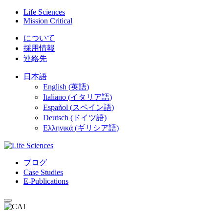
Skip
Life Sciences
to
Mission Critical
content
について
採用情報
連絡先
日本語
English
(
英語
)
Italiano
(
イタリア語
)
Español
(
スペイン語
)
Deutsch
(
ドイツ語
)
Ελληνικά
(
ギリシア語
)
ブログ
Case Studies
E-Publications