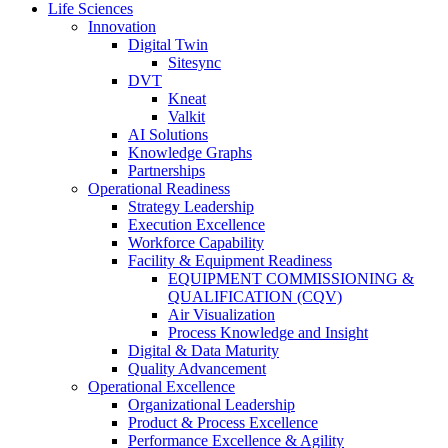
Life Sciences
Innovation
Digital Twin
Sitesync
DVT
Kneat
Valkit
AI Solutions
Knowledge Graphs
Partnerships
Operational Readiness
Strategy Leadership
Execution Excellence
Workforce Capability
Facility & Equipment Readiness
EQUIPMENT COMMISSIONING &
QUALIFICATION (CQV)
Air Visualization
Process Knowledge and Insight
Digital & Data Maturity
Quality Advancement
Operational Excellence
Organizational Leadership
Product & Process Excellence
Performance Excellence & Agility