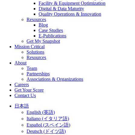
Facility & Equipment Optimization
Digital & Data Maturity
Quality Operations & Innovation
Resources
Blog
Case Studies
E-Publications
Get My Snapshot
Mission Critical
Solutions
Resources
About
Team
Partnerships
Associations & Organizations
Careers
Get Your Score
Contact Us
日本語
English
(
英語
)
Italiano
(
イタリア語
)
Español
(
スペイン語
)
Deutsch
(
ドイツ語
)