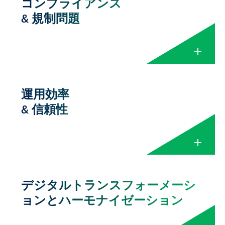
コンプライアンス
リソースとスタッフ
仕事です。私たちは混沌から秩序を生み出
& 規制問題
します。専門知識と実績のあるプロセスを
優秀な人材を見つけ、雇用し、訓練し、維
駆使し、業務を効率化します。
持することはフルタイムの仕事です。当社
の専門知識をご活用ください。人材とテク
CAIソリューショ
お客様の課題
ノロジーの交差点からスタートし、優れた
ン
×
トレーニング、パフォーマンス、成果を実
運用効率
コンプライアンスと規制
現することで、すべてのプロジェクトにス
& 信頼性
スケジュールの可
マスタースケジュ
の問題
ピード、柔軟性、拡張性を提供します。
視性の欠如
ールの独自作成
当社の専門家は、コンプライアンス、品質
CAIソリューショ
お客様の課題
ン
基準、効率を維持しながら、コスト、スケ
プロジェクトの遅
スケジュール管理
ジュール、スコープを管理する実証済みの
延
にAIを活用
×
合理化されたプロセスを実施します。
AIと機械学習を活
デジタルトランスフォーメーシ
業務効率と信頼性
拡大する逸脱とヒ
用した根本原因分
アズビルトを把握
ョンとハーモナイゼーション
ューマンエラー
現場変更の管理不
CAIソリューショ
析
するデジタルソリ
お客様の課題
多くのライフサイエンス企業は、ダウンタ
足
ン
ューション