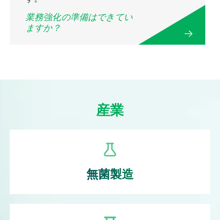
業務強化の準備はできてい
ベンダー、スター
ますか？
電子検証ライフサ
トアップ、C&Qデ
イクル管理ソリュ
ータの最適な利用
ーション – Kneat
法
産業
無菌製造