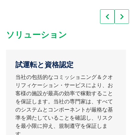
お客様の課題
ン
過度の逸脱／
開発、AIアセスメ
CAPA
ント、PMによる解
プロスペクティ
複数サイトのハー
決推進
サイト間で一貫性
ブ・プランニング
要件と設計の確実
モナイゼーション
ソリューション
のないプロセス
＆デザイン・レビ
性の欠如
とプログラム管理
ュー、QRMに基づ
く統合C＆Q
新技術導入の不確
新技術と規制遵守
試運転と資格認定
実性
のバランス
資産管理とサプラ
過剰な商品コスト
イチェーン・プロ
当社の包括的なコミッショニング＆クオ
とオペレーション
データインテグリ
強固なデータ管理
グラム開発
リフィケーション・サービスにより、お
ティに関する観察
戦略
客様の施設が最高の効率で稼動すること
システム安全リス
を保証します。当社の専門家は、すべて
自動化されたシス
クアセスメント、
のシステムとコンポーネントが厳格な基
テムの陳腐化、持
包括的なデータフ
運転中の安全事象
プロセスマッピン
準を満たしていることを確認し、リスク
続可能性、コンプ
レームワーク
グ、役割計画、
を最小限に抑え、規制遵守を保証しま
ライアンス
Autolotoの使用
す。