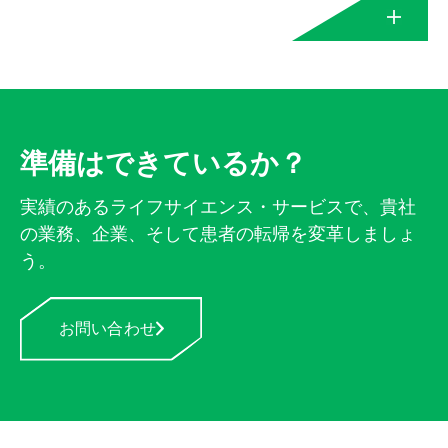
イムを最小限に抑え、安全なオペレーショ
疲弊したヒーロ
リソースプランの
ンを確保し、厳しい生産スケジュールをこ
附属書1によるリス
ー・スタッフ／ス
策定とプロセス分
プロジェクト間の
なしながら、厳しい環境下で一貫した高品
プログラム管理
クアセスメントと
×
タッフの離職率
析
不整合
汚染管理
質のアウトプットを維持することに苦心し
汚染管理戦略の策
デジタルトランスフォー
ています。
定
メーションとハーモナイ
バッチ/製品の損失
オーナーのプロジ
GMPユニバーシテ
準備はできているか？
CAIソリューショ
ゼーション
またはリリースの
情報の流れが悪い
ェクト・マネージ
お客様の課題
ィ＆トレーニング
CAI QPリソーシン
ン
遅延
ャー
実績のあるライフサイエンス・サービスで、貴社
QPスタッフの不足
グ、QMSプログラ
ライフサイエンス企業は、サイロ化した部
の業務、企業、そして患者の転帰を変革しましょ
ム開発
門、時代遅れのテクノロジー、オフィス間
技術移転計画、プ
ライフサイクル資
う。
非効率な資産管理
のコミュニケーションの停滞によって、業
ロセス・リスク評
産管理戦略の策定
生産の遅れ
コンプライアンス
務が滞りがちです。技術スタックを強化し
価、操業準備ワー
監査と検査の準備
準備のレビュー
ながら業務を合理化し、あらゆるプロジェ
お問い合わせ
クショップ
レガシー機器のデ
デジタルツインに
クトにスピード、柔軟性、拡張性を提供し
ータ不足
よる資産誘導
ます。
規制観察
監査の是正
運用準備状況のス
逸脱によるダウン
コアリングとロー
タイム
CAIソリューショ
ドマップ作成
CAPAプログラム