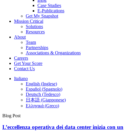
Blog
Case Studies
E-Publications
Get My Snapshot
Mission Critical
Solutions
Resources
About
Team
Partnerships
Associations & Organizations
Careers
Get Your Score
Contact Us
Italiano
English
(
Inglese
)
Español
(
Spagnolo
)
Deutsch
(
Tedesco
)
日本語
(
Giapponese
)
Ελληνικά
(
Greco
)
Blog Post
L’eccellenza operativa dei data center inizia con un