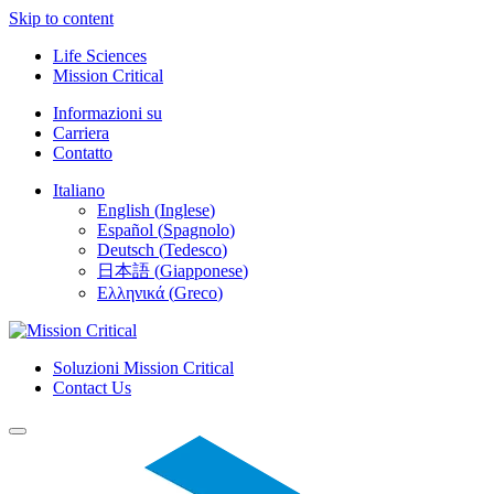
Skip to content
Life Sciences
Mission Critical
Informazioni su
Carriera
Contatto
Italiano
English
(
Inglese
)
Español
(
Spagnolo
)
Deutsch
(
Tedesco
)
日本語
(
Giapponese
)
Ελληνικά
(
Greco
)
Soluzioni Mission Critical
Contact Us