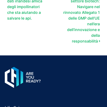
dati irlandesi amica
settore biotech:
degli impollinatori
Navigare nel
che sta aiutando a
rinnovato Allegato 1
salvare le api.
delle GMP dell’UE
nell’era
dell’innovazione e
della
responsabilità