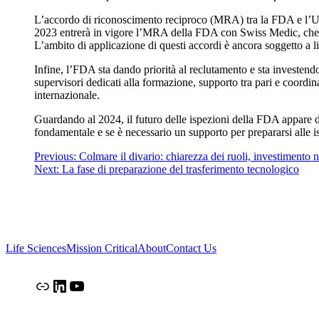
L’accordo di riconoscimento reciproco (MRA) tra la FDA e l’Uni
2023 entrerà in vigore l’MRA della FDA con Swiss Medic, che cons
L’ambito di applicazione di questi accordi è ancora soggetto a l
Infine, l’FDA sta dando priorità al reclutamento e sta investen
supervisori dedicati alla formazione, supporto tra pari e coordina
internazionale.
Guardando al 2024, il futuro delle ispezioni della FDA appare di
fondamentale e se è necessario un supporto per prepararsi alle i
Previous:
Colmare il divario: chiarezza dei ruoli, investimento 
Next:
La fase di preparazione del trasferimento tecnologico
Life Sciences
Mission Critical
About
Contact Us
Link
LinkedIn
YouTube