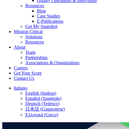
Quality Operations & Innovation
Resources
Blog
Case Studies
E-Publications
Get My Snapshot
Mission Critical
Solutions
Resources
About
Team
Partnerships
Associations & Organizations
Careers
Get Your Score
Contact Us
Italiano
English
(
Inglese
)
Español
(
Spagnolo
)
Deutsch
(
Tedesco
)
日本語
(
Giapponese
)
Ελληνικά
(
Greco
)