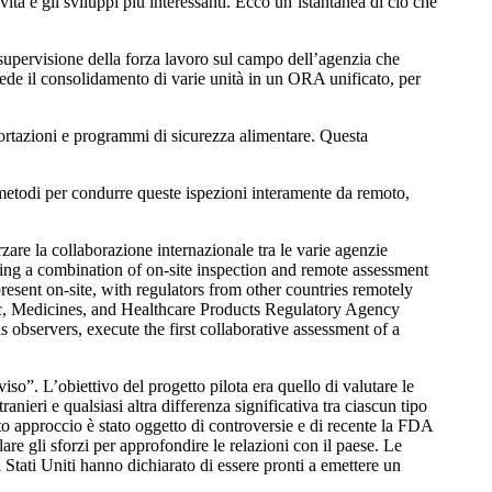
à e gli sviluppi più interessanti. Ecco un’istantanea di ciò che
upervisione della forza lavoro sul campo dell’agenzia che
ede il consolidamento di varie unità in un ORA unificato, per
portazioni e programmi di sicurezza alimentare. Questa
metodi per condurre queste ispezioni interamente da remoto,
re la collaborazione internazionale tra le varie agenzie
using a combination of on-site inspection and remote assessment
present on-site, with regulators from other countries remotely
c, Medicines, and Healthcare Products Regulatory Agency
ervers, execute the first collaborative assessment of a
iso”. L’obiettivo del progetto pilota era quello di valutare le
anieri e qualsiasi altra differenza significativa tra ciascun tipo
esto approccio è stato oggetto di controversie e di recente la FDA
re gli sforzi per approfondire le relazioni con il paese. Le
Stati Uniti hanno dichiarato di essere pronti a emettere un