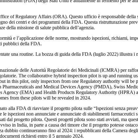
tration (FDA) degli Stati Uniti è attualmente in fermento per le attivit
ice of Regulatory Affairs (ORA). Questo ufficio è responsabile della s
egno dei centri e dei programmi della FDA. Questa ristrutturazione prev
nze della missione di salute pubblica dell’agenzia.
nformità e l’applicazione delle norme, mostrando ispezioni, richiami, im
ati pubblici della FDA.
tate una routine. La bozza di guida della FDA (luglio 2022) illustra i 
azionale delle Autorità Regolatorie dei Medicinali (ICMRA) per rafforza
golatorie
. The collaborative hybrid inspection pilot is up and running 
 but in this pilot, only inspectors from one Regulatory authority will be 
 with Pharmaceuticals and Medical Devices Agency (PMDA), Swiss Medi
Agency (EMA) and Health Products Regulatory Authority (HPRA) as obs
es from these pilots will be revealed in 2024.
ato alla FDA di riavviare il progetto pilota sulle “Ispezioni senza preavv
e le ispezioni non annunciate e annunciate di stabilimenti farmaceutici str
sati dal progetto pilota. Questi progetti pilota sono stati avviati, ma qu
so in India, in parte a causa del timore che il progetto potesse ostacola
nza dubbio continueranno fino al 2024: i repubblicani della Camera degli 
ocumenti richiesti entro il 5 gennaio 2024.