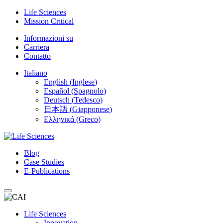
Skip
Life Sciences
to
Mission Critical
content
Informazioni su
Carriera
Contatto
Italiano
English
(
Inglese
)
Español
(
Spagnolo
)
Deutsch
(
Tedesco
)
日本語
(
Giapponese
)
Ελληνικά
(
Greco
)
Blog
Case Studies
E-Publications
Life Sciences
Innovation