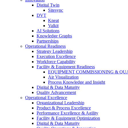
Digital Twin
Sitesync
DVT
Kneat
Valkit
AI Solutions
Knowledge Graphs
Partnerships
Operational Readiness
Strategy Leadership
Execution Excellence
Workforce Capability
Facility & Equipment Readiness
EQUIPMENT COMMISSIONING & QUA
Air Visualization
Process Knowledge and Insight
Digital & Data Maturity
Quality Advancement
Operational Excellence
Organizational Leadership
Product & Process Excellence
Performance Excellence & Agility
Facility & Equipment Optimization
Digital & Data Maturity