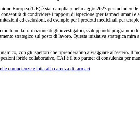
one Europea (UE) è stato ampliato nel maggio 2023 per includere le isp
entirà di condividere i rapporti di ispezione (per farmaci umani e anima
imitazioni ed esclusioni, ad esempio per i prodotti medicinali per terap
do molto nella formazione degli investigatori, sviluppando programmi di 
mento strategico sul posto di lavoro. Questa iniziativa strategica mira a p
namico, con gli ispettori che riprenderanno a viaggiare all’estero. Il 
spezioni ibride collaborative, CAI è il tuo partner di consulenza per man
nelle competenze e lotta alla carenza di farmaci