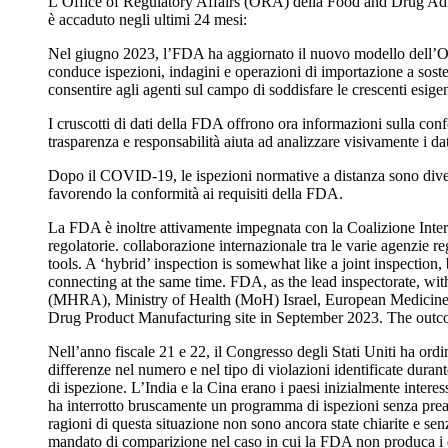
L’Office of Regulatory Affairs (ORA) della Food and Drug Adminis
è accaduto negli ultimi 24 mesi:
Nel giugno 2023, l’FDA ha aggiornato il nuovo modello dell’Off
conduce ispezioni, indagini e operazioni di importazione a sost
consentire agli agenti sul campo di soddisfare le crescenti esige
I cruscotti di dati della FDA offrono ora informazioni sulla co
trasparenza e responsabilità aiuta ad analizzare visivamente i d
Dopo il COVID-19, le ispezioni normative a distanza sono diven
favorendo la conformità ai requisiti della FDA.
La FDA è inoltre attivamente impegnata con la Coalizione Intern
regolatorie.
collaborazione internazionale tra le varie agenzie re
tools. A ‘hybrid’ inspection is somewhat like a joint inspection,
connecting at the same time. FDA, as the lead inspectorate,
(MHRA), Ministry of Health (MoH) Israel, European Medicines 
Drug Product Manufacturing site in September 2023. The outcom
Nell’anno fiscale 21 e 22, il Congresso degli Stati Uniti ha ordin
differenze nel numero e nel tipo di violazioni identificate durant
di ispezione. L’India e la Cina erano i paesi inizialmente interes
ha interrotto bruscamente un programma di ispezioni senza preavvi
ragioni di questa situazione non sono ancora state chiarite e se
mandato di comparizione nel caso in cui la FDA non produca i d