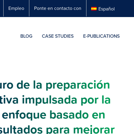
Empleo
Ponte en contacto con
Español
BLOG
CASE STUDIES
E-PUBLICATIONS
uro de la preparación
tiva impulsada por la
n enfoque basado en
esultados para mejorar