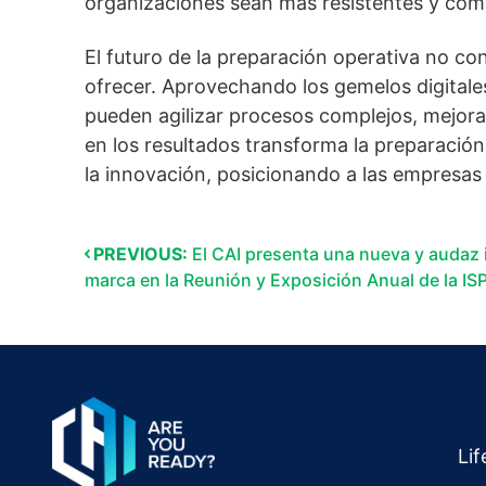
organizaciones sean más resistentes y comp
El futuro de la preparación operativa no co
ofrecer. Aprovechando los gemelos digitales
pueden agilizar procesos complejos, mejorar
en los resultados transforma la preparación 
la innovación, posicionando a las empresas
PREVIOUS:
El CAI presenta una nueva y audaz 
marca en la Reunión y Exposición Anual de la IS
Li