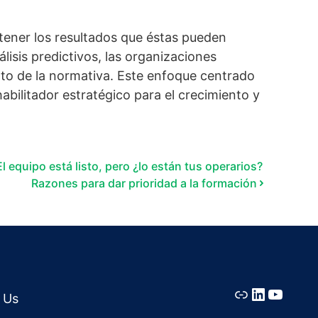
btener los resultados que éstas pueden
lisis predictivos, las organizaciones
ento de la normativa. Este enfoque centrado
abilitador estratégico para el crecimiento y
El equipo está listo, pero ¿lo están tus operarios?
Razones para dar prioridad a la formación
Link
LinkedIn
YouTu
 Us