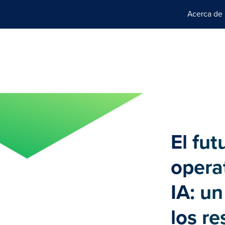
Acerca de
El fut
opera
IA: u
los r