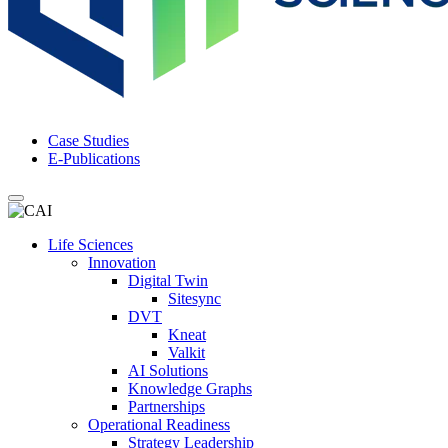
Case Studies
E-Publications
Life Sciences
Innovation
Digital Twin
Sitesync
DVT
Kneat
Valkit
AI Solutions
Knowledge Graphs
Partnerships
Operational Readiness
Strategy Leadership