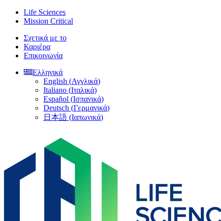
Skip
Life Sciences
to
Mission Critical
content
Σχετικά με το
Καριέρα
Επικοινωνία
Ελληνικά
English
(
Αγγλικά
)
Italiano
(
Ιταλικά
)
Español
(
Ισπανικά
)
Deutsch
(
Γερμανικά
)
日本語
(
Ιαπωνικά
)