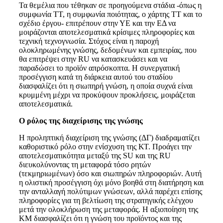
Τα θεμέλια που τέθηκαν σε προηγούμενα στάδια -όπως η
συμφωνία ΤΤ, η συμφωνία ποιότητας, ο χάρτης ΤΤ και το
σχέδιο έργου- επιτρέπουν στην ΥΕ και την ΕΔ να
μοιράζονται αποτελεσματικά κρίσιμες πληροφορίες και
τεχνική τεχνογνωσία. Στόχος είναι η παροχή
ολοκληρωμένης γνώσης, δεδομένων και εμπειρίας, που
θα επιτρέψει στην RU να κατασκευάσει και να
παραδώσει το προϊόν απρόσκοπτα. Η συνεργατική
προσέγγιση κατά τη διάρκεια αυτού του σταδίου
διασφαλίζει ότι η σιωπηρή γνώση, η οποία συχνά είναι
κρυμμένη μέχρι να προκύψουν προκλήσεις, μοιράζεται
αποτελεσματικά.
Ο ρόλος της διαχείρισης της γνώσης
Η προληπτική διαχείριση της γνώσης (ΔΓ) διαδραματίζει
καθοριστικό ρόλο στην ενίσχυση της ΚΤ. Προάγει την
αποτελεσματικότητα μεταξύ της SU και της RU
διευκολύνοντας τη μεταφορά τόσο ρητών
(τεκμηριωμένων) όσο και σιωπηρών πληροφοριών. Αυτή
η ολιστική προσέγγιση όχι μόνο βοηθά στη διατήρηση και
την ανταλλαγή πολύτιμων γνώσεων, αλλά παρέχει επίσης
πληροφορίες για τη βελτίωση της στρατηγικής ελέγχου
μετά την ολοκλήρωση της μεταφοράς. Η αξιοποίηση της
ΚΜ διασφαλίζει ότι η γνώση του προϊόντος και της