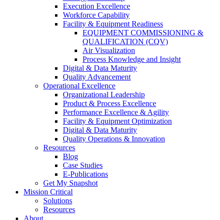
Execution Excellence
Workforce Capability
Facility & Equipment Readiness
EQUIPMENT COMMISSIONING &
QUALIFICATION (CQV)
Air Visualization
Process Knowledge and Insight
Digital & Data Maturity
Quality Advancement
Operational Excellence
Organizational Leadership
Product & Process Excellence
Performance Excellence & Agility
Facility & Equipment Optimization
Digital & Data Maturity
Quality Operations & Innovation
Resources
Blog
Case Studies
E-Publications
Get My Snapshot
Mission Critical
Solutions
Resources
About