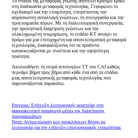
Το στάδιο της μεταφοράς γνώσης αποτελεί κρίσιμο κρίκο
στη διαδικασία μεταφοράς τεχνολογίας. Γεφυρώνει το
σχεδιασμό και την ετοιμότητα, επιτρέποντας την
απρόσκοπτη ανταλλαγή γνώσεων, τη συνεργασία και την
προετοιμασία πόρων. Με τη διαλειτουργική συνεργασία,
την προληπτική διαχείριση γνώσεων και την
ολοκληρωμένη τεκμηρίωση, το στάδιο KT ανοίγει το
δρόμο για μια επιτυχημένη και αποτελεσματική μεταφορά
τεχνολογίας, διασφαλίζοντας ότι τα προϊόντα
κατασκευάζονται με συνέπεια και την υψηλότερη
ποιότητα.
Ακολουθήστε τη σειρά ιστολογίων ΤΤ του CAI καθώς
περνάμε βήμα προς βήμα από κάθε ένα από τα στάδια
μιας αποτελεσματικής μεταφοράς τεχνολογίας που
παρουσιάζονται παρακάτω.
Previous:
Επίτευξη λειτουργικής αριστείας στη
φαρμακευτική παραγωγή μέσω της διαχείρισης
προγραμμάτων
Next:
Αντιμετώπιση των προκλήσεων θέσης σε
λειτουργία για την επίτευξη επιχειρησιακής ετοιμότητας