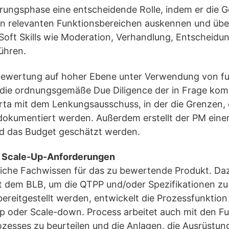
iierungsphase eine entscheidende Rolle, indem er di
len relevanten Funktionsbereichen auskennen und übe
Soft Skills wie Moderation, Verhandlung, Entscheidu
ühren.
kobewertung auf hoher Ebene unter Verwendung von 
r die ordnungsgemäße Due Diligence der in Frage kom
arta mit dem Lenkungsausschuss, in der die Grenzen,
dokumentiert werden. Außerdem erstellt der PM einen
nd das Budget geschätzt werden.
r Scale-Up-Anforderungen
liche Fachwissen für das zu bewertende Produkt. Daz
 dem BLB, um die QTPP und/oder Spezifikationen zu
ereitgestellt werden, entwickelt die Prozessfunktio
up oder Scale-down. Process arbeitet auch mit den F
esses zu beurteilen und die Anlagen, die Ausrüstung