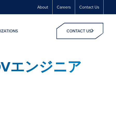
About
Careers
Contact Us
IZATIONS
CONTACT US
アCQVエンジニア