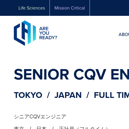
Skip
Life Sciences
Mission Critical
to
content
ABO
SENIOR CQV
TOKYO / JAPAN / FULL TI
シニアCQVエンジニア
東京 / 日本 / 正社員（フルタイム）