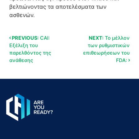
βελτιώνοντας τα αποτελέσματα των
ασθενών.
PREVIOUS:
CAI:
NEXT:
Το μέλλον
Εξέλιξη του
των ρυθμιστικών
παρελθόντος της
επιθεωρήσεων του
ανάθεσης
FDA: